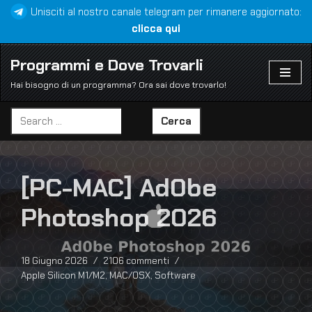
Unisciti al nostro canale telegram per rimanere aggiornato:
clicca qui
Vai
al
Programmi e Dove Trovarli
contenuto
Hai bisogno di un programma? Ora sai dove trovarlo!
Cerca
[PC-MAC] Ad0be
Photoshop 2026
18 Giugno 2026
2106 commenti
Apple Silicon M1/M2
,
MAC/OSX
,
Software