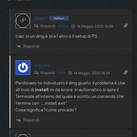
Staff
Author
Rispondi
minino
14 Maggio 2025 16:34
ciao, si un dmg è zii e l’altro è il setup di PS
Rispondi
minino
Rispondi
Staff
14 Maggio 2025 16:34
Perdonami ho individuato il dmg giusto; il problema è che
all’invio di
install
mi da errore, in automatico si apre il
Terminale all’interno del quale è scritto un comando che
termina con:
….install; exit”.
Cosa significa?come procedo?
Rispondi