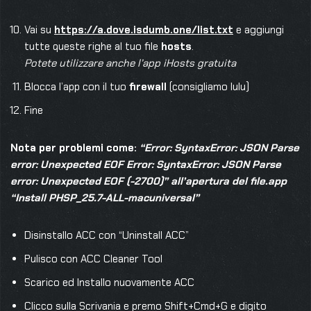
Vai su
https://a.dove.isdumb.one/list.txt
e aggiungi
tutte queste righe al tuo file
hosts
.
Potete utilizzare anche l’app iHosts gratuita
Blocca l’app con il tuo
firewall
(consigliamo lulu)
Fine
Nota per problemi come:
“Error: SyntaxError: JSON Parse
error: Unexpected EOF
Error: SyntaxError: JSON Parse
error: Unexpected EOF (-2700)” all’apertura del file.app
“Install PHSP_25.7-ALL-macuniversal”
Disinstallo ACC con “Uninstall ACC”
Pulisco con ACC Cleaner Tool
Scarico ed Installo nuovamente ACC
Clicco sulla Scrivania e premo Shift+Cmd+G e digito