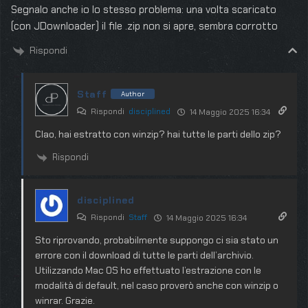
Segnalo anche io lo stesso problema: una volta scaricato
(con JDownloader) il file .zip non si apre, sembra corrotto
Rispondi
Staff
Author
Rispondi
disciplined
14 Maggio 2025 16:34
CIao, hai estratto con winzip? hai tutte le parti dello zip?
Rispondi
disciplined
Rispondi
Staff
14 Maggio 2025 16:34
Sto riprovando, probabilmente suppongo ci sia stato un
errore con il download di tutte le parti dell’archivio.
Utilizzando Mac OS ho effettuato l’estrazione con le
modalità di default, nel caso proverò anche con winzip o
winrar. Grazie.