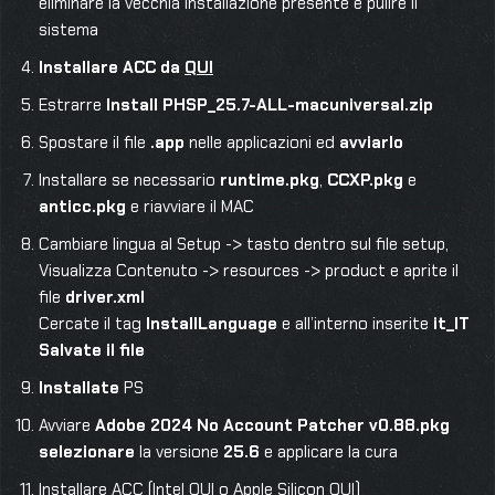
eliminare la vecchia installazione presente e pulire il
sistema
Installare ACC da
QUI
Estrarre
Install PHSP_25.7-ALL-macuniversal.zip
Spostare il file
.app
nelle applicazioni ed
avviarlo
Installare se necessario
runtime.pkg
,
CCXP.pkg
e
anticc.pkg
e riavviare il MAC
Cambiare lingua al Setup -> tasto dentro sul file setup,
Visualizza Contenuto -> resources -> product e aprite il
file
driver.xml
Cercate il tag
InstallLanguage
e all’interno inserite
it_IT
Salvate il file
Installate
PS
Avviare
Adobe 2024 No Account Patcher v0.88.pkg
selezionare
la versione
25.6
e applicare la cura
Installare ACC (Intel
QUI
o Apple Silicon
QUI
)