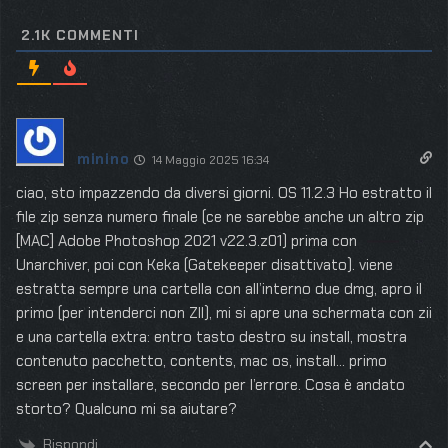
2.1K
COMMENTI
minino
14 Maggio 2025 16:34
ciao, sto impazzendo da diversi giorni. OS 11.2.3 Ho estratto il
file zip senza numero finale (ce ne sarebbe anche un altro zip
[MAC] Adobe Photoshop 2021 v22.3.z01) prima con
Unarchiver, poi con Keka (Gatekeeper disattivato). viene
estratta sempre una cartella con all’interno due dmg, apro il
primo (per intenderci non ZII), mi si apre una schermata con zii
e una cartella extra: entro tasto destro su install, mostra
contenuto pacchetto, contents, mac os, install… primo
screen per installare, secondo per l’errore. Cosa è andato
storto? Qualcuno mi sa aiutare?
Rispondi