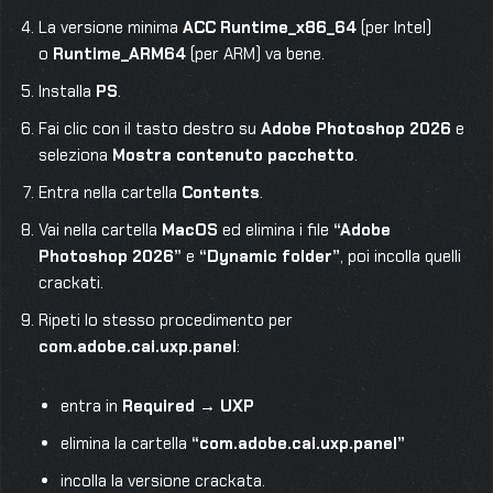
La versione minima
ACC Runtime_x86_64
(per Intel)
o
Runtime_ARM64
(per ARM) va bene.
Installa
PS
.
Fai clic con il tasto destro su
Adobe Photoshop 2026
e
seleziona
Mostra contenuto pacchetto
.
Entra nella cartella
Contents
.
Vai nella cartella
MacOS
ed elimina i file
“Adobe
Photoshop 2026”
e
“Dynamic folder”
, poi incolla quelli
crackati.
Ripeti lo stesso procedimento per
com.adobe.cai.uxp.panel
:
entra in
Required → UXP
elimina la cartella
“com.adobe.cai.uxp.panel”
incolla la versione crackata.