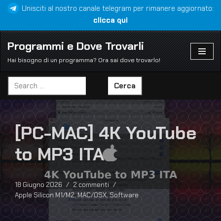
Unisciti al nostro canale telegram per rimanere aggiornato:
clicca qui
Vai
al
Programmi e Dove Trovarli
contenuto
Hai bisogno di un programma? Ora sai dove trovarlo!
Cerca
[PC-MAC] 4K YouTube
to MP3 ITA
18 Giugno 2026
2 commenti
Apple Silicon M1/M2
,
MAC/OSX
,
Software