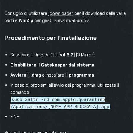
Consiglio di utilizzare
jdownloader
per il download delle varie
parti e
WinZip
per gestire eventuali archivi
Procedimento per l’installazione
Scaricare il .dmg da QUI
[
v4.6.3
] [3 Mirror]
Disabilitare il Gatekeeper dal sistema
Avviare
il
.dmg
e installare
il programma
In caso di problemi all’avvio del programma, utilizzate il
comando
sudo xattr -rd com.apple.quarantine
/Applications/[NOME_APP_BLOCCATA].app
FINE.
Per problemi, commentate pure.