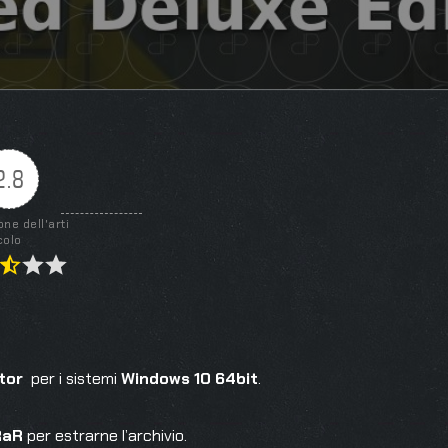
2.8
one dell'arti
colo
ator
per i sistemi
Windows 10 64bit
.
RaR
per estrarne l’archivio.