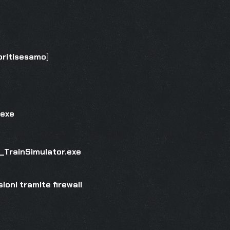
pritisesamo
]
.exe
_TrainSimulator.exe
ioni tramite firewall