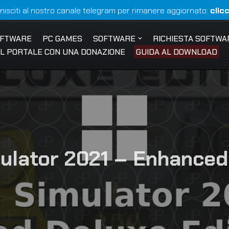
nisciti al nostro canale telegram per rimanere aggiornato:
clic
OFTWARE
PC GAMES
SOFTWARE
RICHIESTA SOFTWA
 IL PORTALE CON UNA DONAZIONE
GUIDA AL DOWNLOAD
ulator 2021 – Enhanced 