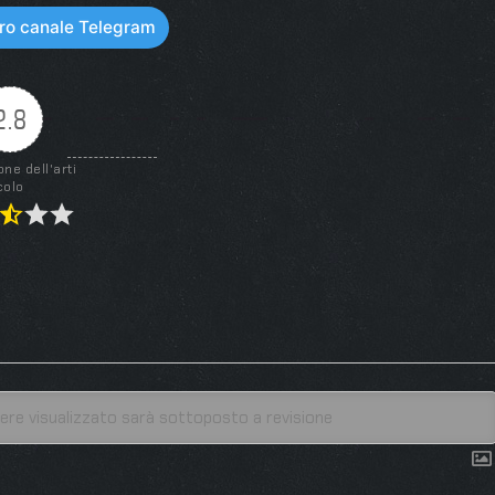
stro canale Telegram
2.8
one dell'arti
colo