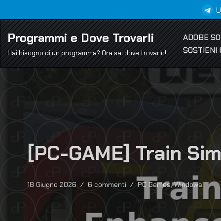
U
Vai
Programmi e Dove Trovarli
ADOBE S
al
SOSTIENI
contenuto
Hai bisogno di un programma? Ora sai dove trovarlo!
[PC-GAME] Train Sim
18 Giugno 2026
6 commenti
PC Games
,
Windows