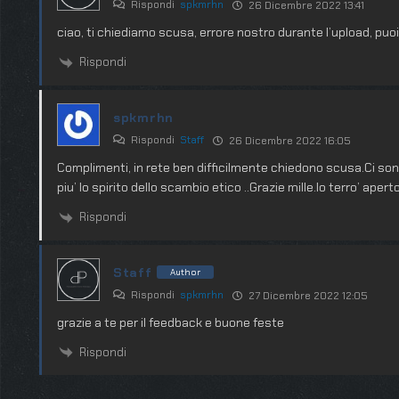
Rispondi
spkmrhn
26 Dicembre 2022 13:41
ciao, ti chiediamo scusa, errore nostro durante l’upload, puoi
Rispondi
spkmrhn
Rispondi
Staff
26 Dicembre 2022 16:05
Complimenti, in rete ben difficilmente chiedono scusa.Ci so
piu’ lo spirito dello scambio etico ..Grazie mille.Io terro’ ap
Rispondi
Staff
Author
Rispondi
spkmrhn
27 Dicembre 2022 12:05
grazie a te per il feedback e buone feste
Rispondi