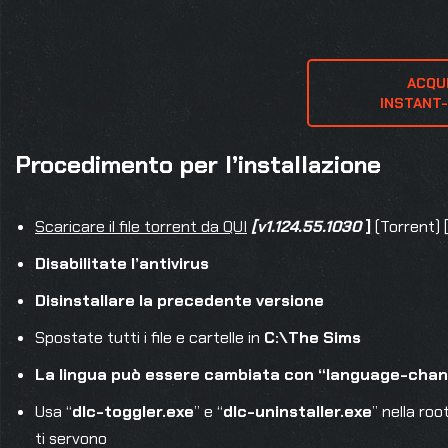
ACQU
 INSTANT
Procedimento per l’installazione
Scaricare il file torrent da QUI
[
v1.124.55.1030
]
(Torrent) 
Disabilitate l’antivirus
Disinstallare la precedente versione
Spostate tutti i file e cartelle in
C:\The Sims
La lingua può essere cambiata con “language-chan
Usa “
dlc-toggler.exe
” e “
dlc-uninstaller.exe
” nella roo
ti servono