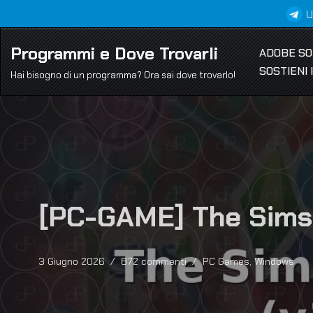
U
Vai
Programmi e Dove Trovarli
ADOBE S
al
SOSTIENI
contenuto
Hai bisogno di un programma? Ora sai dove trovarlo!
[PC-GAME] The Sims 4
3 Giugno 2026
872 commenti
PC Games
,
Windows