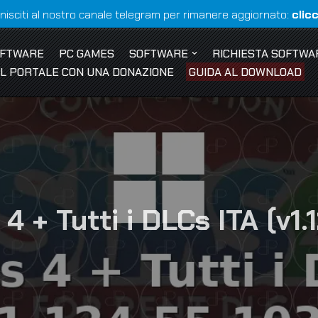
nisciti al nostro canale telegram per rimanere aggiornato:
clic
OFTWARE
PC GAMES
SOFTWARE
RICHIESTA SOFTWA
 IL PORTALE CON UNA DONAZIONE
GUIDA AL DOWNLOAD
 + Tutti i DLCs ITA (v1.