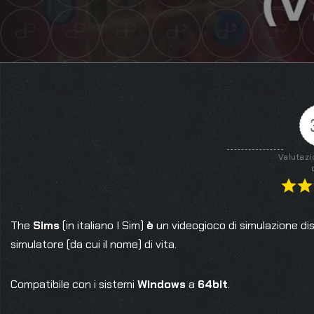
Valutazi
The
Sims
(in italiano I Sim)
è
un videogioco di simulazione dist
simulatore (da cui il nome) di vita.
Compatibile con i sistemi
Windows
a
64bit
.