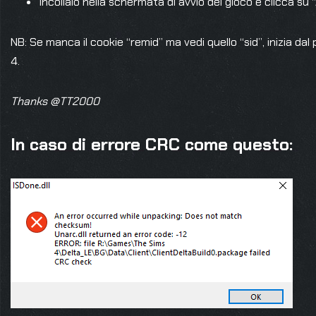
Incollalo nella schermata di avvio del gioco e clicca su 
NB: Se manca il cookie “remid” ma vedi quello “sid”, inizia dal
4.
Thanks @TT2000
In caso di errore CRC come questo: