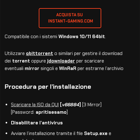
ACQUISTA SU 
 INSTANT-GAMING.COM
Compatibile con i sistemi
Windows 10/11 64bit
.
Utilizzare
qbittorrent
o similari per gestire il download
dei
torrent
oppure
jdownloader
per scaricare
eventuali
mirror
singoli e
WinRaR
per estrarne l’archivio
Procedura per l’installazione
Scaricare la ISO da QUI
[
v66884
]
[3 Mirror]
[Password:
apritisesamo
]
Disabilitare l’antivirus
Avviare l’installazione tramite il file
Setup.exe
e