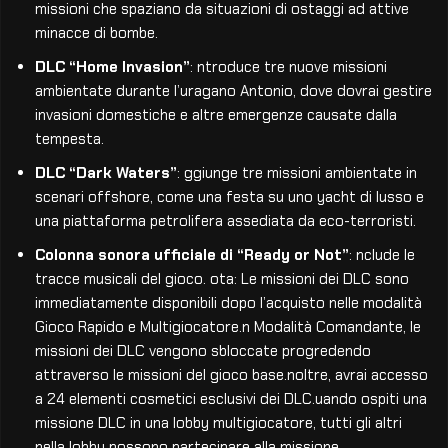
missioni che spaziano da situazioni di ostaggi ad attive
minacce di bombe.
DLC “Home Invasion”
: ntroduce tre nuove missioni
ambientate durante l’uragano Antonio, dove dovrai gestire
invasioni domestiche e altre emergenze causate dalla
tempesta.
DLC “Dark Waters”
: ggiunge tre missioni ambientate in
scenari offshore, come una festa su uno yacht di lusso e
una piattaforma petrolifera assediata da eco-terroristi.
Colonna sonora ufficiale di “Ready or Not”
: nclude le
tracce musicali del gioco. ota: Le missioni dei DLC sono
immediatamente disponibili dopo l’acquisto nelle modalità
Gioco Rapido e Multigiocatore.n Modalità Comandante, le
missioni dei DLC vengono sbloccate progredendo
attraverso le missioni del gioco base.noltre, avrai accesso
a 24 elementi cosmetici esclusivi dei DLC.uando ospiti una
missione DLC in una lobby multigiocatore, tutti gli altri
nella lobby possono partecipare alla missione