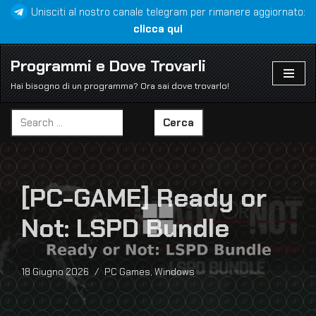
Unisciti al nostro canale telegram per rimanere aggiornato:
clicca qui
Vai
al
Programmi e Dove Trovarli
contenuto
Hai bisogno di un programma? Ora sai dove trovarlo!
Cerca
[PC-GAME] Ready or
Not: LSPD Bundle
18 Giugno 2026
PC Games
,
Windows