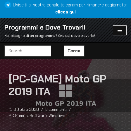
Unisciti al nostro canale telegram per rimanere aggiornato:
clicca qui
Vai
al
Programmi e Dove Trovarli
contenuto
Hai bisogno di un programma? Ora sai dove trovarlo!
Cerca
[PC-GAME] Moto GP
2019 ITA
15 Ottobre 2020
6 commenti
PC Games
,
Software
,
Windows