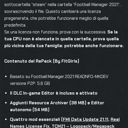
sottocartella “steam” nella cartella “Football Manager 2021”,
sovrascrivendo il file. Questo cambierà una licenza
pregenerata, che potrebbe funzionare meglio di quella
predefinita.
Se una licenza non funziona, prova con la successiva.
Se la
tua CPU non è elencata in quella cartella, prova quella
più vicina della tua famiglia: potrebbe anche funzionare.
Contenuto del RePack (By FitGirls)
Basato su Football.Manager.2021.READNFO-MKDEV
versione P2P: 5,6 GB
Il DLC In-game Editor è incluso e attivato
Aggiunti Resource Archiver (38 MB) e Editor
autonomo (54 MB)
Quattro mod essenziali (
FMI Data Update 21.11
,
Real
Names License Fix
,
TCM21 – Logopack/Megapack