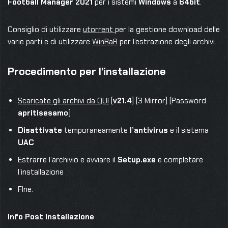
Football Manager 2021
per i sistemi
Windows
a
64bit
.
Consiglio di utilizzare
utorrent
per la gestione download delle
varie parti e di utilizzare
WinRaR
per l’estrazione degli archivi.
Procedimento per l’installazione
Scaricate gli archivi da QUI
[
v21.4
] [3 Mirror] (Password:
apritisesamo
)
Disattivate
temporaneamente
l’antivirus
e il sistema
UAC
Estrarre l’archivio e avviare il
Setup.exe
e completare
l’installazione
FIne.
Info Post Installazione