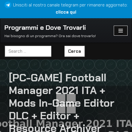
Unisciti al nostro canale telegram per rimanere aggiornato:
clicca qui
Vai
al
Programmi e Dove Trovarli
contenuto
Hai bisogno di un programma? Ora sai dove trovarlo!
Cerca
[PC-GAME] Football
Manager 2021 ITA +
Mods In-Game Editor
DLC + Editor +
Resource Archiver