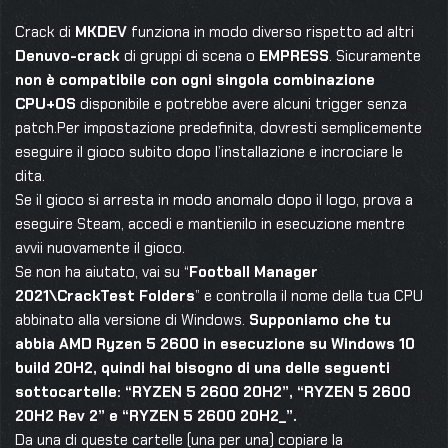
Crack di
MKDEV
funziona in modo diverso rispetto ad altri
Denuvo-crack
di gruppi di scena o
EMPRESS
. Sicuramente
non è compatibile con ogni singola combinazione
CPU+OS
disponibile e potrebbe avere alcuni trigger senza
patch.Per impostazione predefinita, dovresti semplicemente
eseguire il gioco subito dopo l’installazione e incrociare le
dita.
Se il gioco si arresta in modo anomalo dopo il logo, prova a
eseguire Steam, accedi e mantienilo in esecuzione mentre
avvii nuovamente il gioco.
Se non ha aiutato, vai su “
Football Manager
2021\CrackTest Folders
” e controlla il nome della tua CPU
abbinato alla versione di Windows.
Supponiamo che tu
abbia AMD Ryzen 5 2600 in esecuzione su Windows 10
build 20H2, quindi hai bisogno di una delle seguenti
sottocartelle: “RYZEN 5 2600 20H2”, “RYZEN 5 2600
20H2 Rev 2” e “RYZEN 5 2600 20H2_”.
Da una di queste cartelle (una per una) copiare la