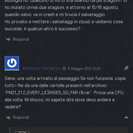
Buongiorno. Qualcuno di voi lo sta usando da più stagioni? Io
ho iniziato ormai due stagioni, e attorno al 15/16 agosto,
quando salvo, va in crash e mi brucia il salvataggio.
Ho provato a mettere i salvataggi in cloud, e vediamo cosa
succede. A qualcun altro è successo?
Rispondi
Manuel Violetto
5 Maggio 2021 12:32
Salve, una volta arrivato al passaggio Se non funziona, copia
tutti i file da una delle cartelle presenti nell’archivio
“FM21_21.2_EVERY_LICENSES_SO_FAR r8.rar”. Prova una CPU
alla volta. Mi blocco, mi sapete dire dove devo andare a
vedere?
Rispondi