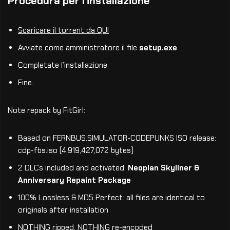
Procedura per l’installazione
Scaricare il torrent da QUI
Avviate come amministratore il file
setup.exe
Completate l’installazione
Fine.
Note repack by FitGirl:
Based on FERNBUS.SIMULATOR-CODEPUNKS ISO release:
cdp-fbs.iso (4,919,427,072 bytes)
2 DLCs included and activated:
Neoplan Skyliner &
Anniversary Repaint Package
100% Lossless & MD5 Perfect: all files are identical to
originals after installation
NOTHING ripped, NOTHING re-encoded