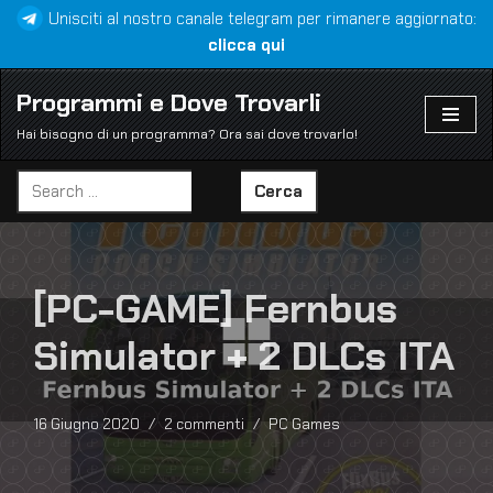
Unisciti al nostro canale telegram per rimanere aggiornato:
clicca qui
Vai
al
Programmi e Dove Trovarli
contenuto
Hai bisogno di un programma? Ora sai dove trovarlo!
Cerca
[PC-GAME] Fernbus
Simulator + 2 DLCs ITA
16 Giugno 2020
2 commenti
PC Games