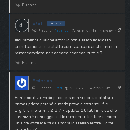
Rispondi
Staff
Author
Rispondi
Federico
30 Novembre 2023 18:42
sicuramente qualche archivio non è stato scaricato
correttamente, oltretutto puoi scaricare anche un solo
mirror completo, non occorre scaricarli tutti e 3
Rispondi
Federico
Rispondi
Staff
30 Novembre 2023 18:42
Sarò ripetitivo, mi dispiace, ma non riesco a installare il
primo update perché quando provo a estrarre il file:
C_y_b_e_r_p_u_n_k_2_0_7_7_update_2.01.z01 mi dice che
l’archivio è danneggiato. Ho riscaricato lo stesso mirror
un’altra volta ma mi da ancora lo stesso errore. Come
potrei fare?