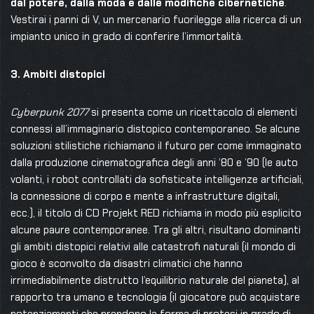
dal potere, dalla moda e dalle modifiche cibernetiche
.
Vestirai i panni di V, un mercenario fuorilegge alla ricerca di un
impianto unico in grado di conferire l’immortalità.
3. Ambiti distopici
Cyberpunk 2077
si presenta come un ricettacolo di elementi
connessi all’immaginario distopico contemporaneo. Se alcune
soluzioni stilistiche richiamano il futuro per come immaginato
dalla produzione cinematografica degli anni ’80 e ’90 (le auto
volanti, i robot controllati da sofisticate intelligenze artificiali,
la connessione di corpo e mente a infrastrutture digitali,
ecc.), il titolo di CD Projekt RED richiama in modo più esplicito
alcune paure contemporanee. Tra gli altri, risultano dominanti
gli ambiti distopici relativi alle catastrofi naturali (il mondo di
gioco è sconvolto da disastri climatici che hanno
irrimediabilmente distrutto l’equilibrio naturale del pianeta), al
rapporto tra umano e tecnologia (il giocatore può acquistare
potenziamenti che prendono la forma di protesi in grado di