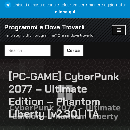
Unisciti al nostro canale telegram per rimanere aggiornato:
clicca qui
Vai
al
Programmi e Dove Trovarli
contenuto
Hai bisogno di un programma? Ora sai dove trovarlo!
Cerca
[PC-GAME] CyberPunk
2077 – Ultimate
Edition – Phantom
Liberty [v2.30] ITA