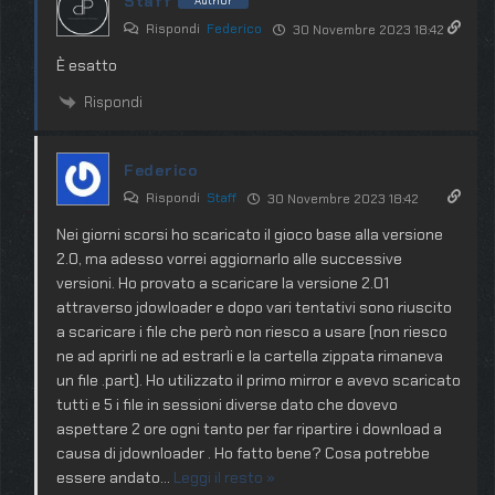
Staff
Author
Rispondi
Federico
30 Novembre 2023 18:42
È esatto
Rispondi
Federico
Rispondi
Staff
30 Novembre 2023 18:42
Nei giorni scorsi ho scaricato il gioco base alla versione
2.0, ma adesso vorrei aggiornarlo alle successive
versioni. Ho provato a scaricare la versione 2.01
attraverso jdowloader e dopo vari tentativi sono riuscito
a scaricare i file che però non riesco a usare (non riesco
ne ad aprirli ne ad estrarli e la cartella zippata rimaneva
un file .part). Ho utilizzato il primo mirror e avevo scaricato
tutti e 5 i file in sessioni diverse dato che dovevo
aspettare 2 ore ogni tanto per far ripartire i download a
causa di jdownloader . Ho fatto bene? Cosa potrebbe
essere andato
…
Leggi il resto »