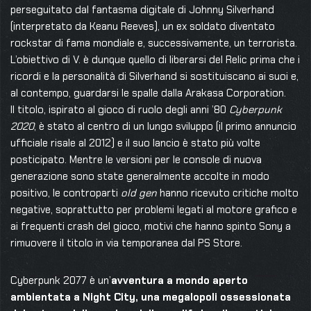
perseguitato dal fantasma digitale di Johnny Silverhand
(interpretato da Keanu Reeves), un ex soldato diventato
rockstar di fama mondiale e, successivamente, un terrorista.
L’obiettivo di V. è dunque quello di liberarsi del Relic prima che i
ricordi e la personalità di Silverhand si sostituiscano ai suoi e,
al contempo, guardarsi le spalle dalla Arakasa Corporation.
Il titolo, ispirato al gioco di ruolo degli anni ’80
Cyberpunk
2020
, è stato al centro di un lungo sviluppo (il primo annuncio
ufficiale risale al 2012) e il suo lancio è stato più volte
posticipato. Mentre le versioni per le console di nuova
generazione sono state generalmente accolte in modo
positivo, le controparti
old gen
hanno ricevuto critiche molto
negative, soprattutto per problemi legati al motore grafico e
ai frequenti crash del gioco, motivi che hanno spinto Sony a
rimuovere il titolo in via temporanea dal PS Store.
Cyberpunk 2077 è un’
avventura a mondo aperto
ambientata a Night City, una megalopoli ossessionata