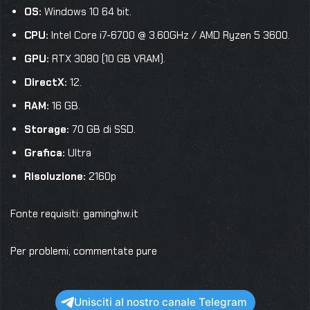
OS:
Windows 10 64 bit.
CPU:
Intel Core i7-6700 @ 3.60GHz / AMD Ryzen 5 3600.
GPU:
RTX 3080 (10 GB VRAM).
DirectX:
12.
RAM:
16 GB.
Storage:
70 GB di SSD.
Grafica:
Ultra
Risoluzione:
2160p
Fonte requisiti: gaminghw.it
Per problemi, commentate pure
Unisciti al nostro canale Telegram