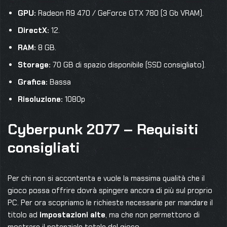
GPU:
Radeon R9 470 / GeForce GTX 780 (3 Gb VRAM).
DirectX:
12.
RAM:
8 GB.
Storage:
70 GB di spazio disponibile (SSD consigliato).
Grafica:
Bassa
Risoluzione:
1080p
Cyberpunk 2077 – Requisiti
consigliati
Per chi non si accontenta e vuole la massima qualità che il
gioco possa offrire dovrà spingere ancora di più sul proprio
PC. Per ora scopriamo le richieste necessarie per mandare il
titolo ad
impostazioni alte
, ma che non permettono di
mostrare il potenziale totale del gioco.