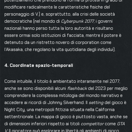
modificare radicalmente le caratteristiche fisiche del
personaggio di V.) e, soprattutto, alla crisi delle società
democratiche (nel mondo di
Cyberpunk 2077
, i governi
nazionali hanno perso tutta la loro autorità e risultano
essere ormai solo istituzioni di facciata, mentre il potere è
detenuto da un ristretto novero di corporation come
l’Akasaka, che regolano la vita quotidiana degli individui).
4. Coordinate spazio-temporali
Come intuibile, il titolo è ambientato interamente nel 2077,
anche se sono disponibili alcuni
flashback
del 2023 per meglio
comprendere la complessa mitologia del mondo narrativo e
accedere ai ricordi di Johnny Silverhand. Il
setting
del gioco è
Night City, una metropoli fittizia situata nella California
settentrionale. La mappa di gioco è piuttosto vasta, anche se
di dimensioni inferiori rispetto ai titoli
competitor
come
GTA
V.
Il giocatore può esplorare in libertà gli ambienti di gioco,