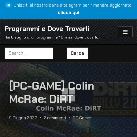
Unisciti al nostro canale telegram per rimanere aggiornato:
clicca qui
Vai
al
Programmi e Dove Trovarli
contenuto
Hai bisogno di un programma? Ora sai dove trovarlo!
Cerca
[PC-GAME] Colin
McRae: DiRT
9 Giugno 2022
2 commenti
PC Games