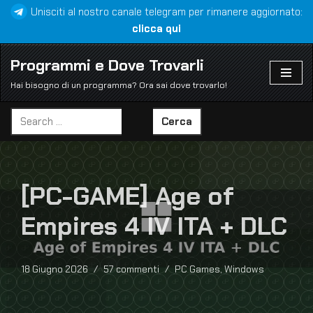
Unisciti al nostro canale telegram per rimanere aggiornato:
clicca qui
Vai
al
Programmi e Dove Trovarli
contenuto
Hai bisogno di un programma? Ora sai dove trovarlo!
Cerca
[PC-GAME] Age of
Empires 4 IV ITA + DLC
18 Giugno 2026
57 commenti
PC Games
,
Windows