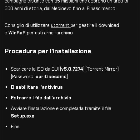
campagne distinte con 35 missioni che coprono un arco di
500 anni di storia, dal Medioevo fino al Rinascimento.
Consiglio di utilizzare
utorrent
per gestire il download
e
WinRaR
per estrarne l’archivio
Procedura per l’installazione
Scaricare la ISO da QUI
[
v5.0.7274
] [Torrent Mirror]
[Password:
apritisesamo
]
Disabilitare l’antivirus
Estrarre i file dall’archivio
tramite il file
Avviare l’installazione e completarla
Setup.exe
Fine