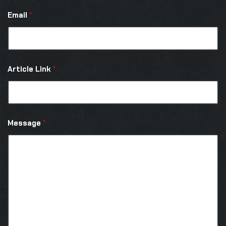
Email
*
Article Link
*
Message
*