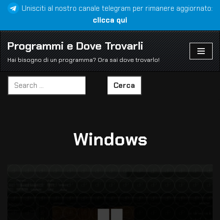
Unisciti al nostro canale telegram per rimanere aggiornato:
clicca qui
Vai
al
Programmi e Dove Trovarli
contenuto
Hai bisogno di un programma? Ora sai dove trovarlo!
Cerca
Windows