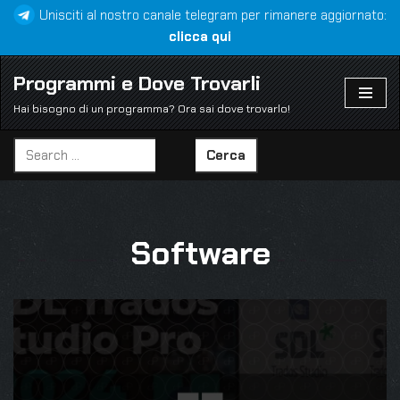
Unisciti al nostro canale telegram per rimanere aggiornato:
clicca qui
Vai
al
Programmi e Dove Trovarli
contenuto
Hai bisogno di un programma? Ora sai dove trovarlo!
Cerca
Software