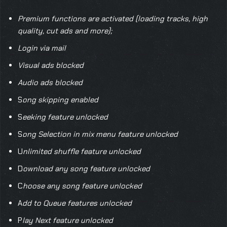
Premium functions are activated (loading tracks, high
quality, cut ads and more);
Login via mail
Visual ads blocked
Audio ads blocked
S
ong skipping enabled
S
eeking feature unlocked
S
ong Selection in mix menu feature unlocked
U
nlimited shuffle feature unlocked
D
ownload any song feature unlocked
C
hoose any song feature unlocked
A
dd to Queue features unlocked
P
lay Next feature unlocked