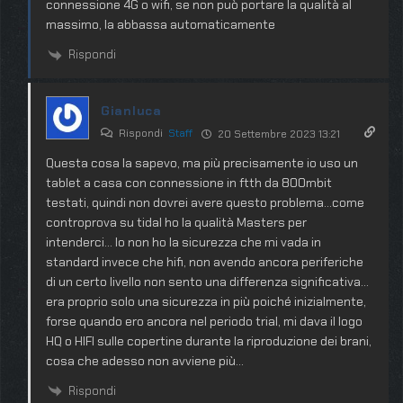
connessione 4G o wifi, se non può portare la qualità al
massimo, la abbassa automaticamente
Rispondi
Gianluca
Rispondi
Staff
20 Settembre 2023 13:21
Questa cosa la sapevo, ma più precisamente io uso un
tablet a casa con connessione in ftth da 800mbit
testati, quindi non dovrei avere questo problema…come
controprova su tidal ho la qualità Masters per
intenderci… Io non ho la sicurezza che mi vada in
standard invece che hifi, non avendo ancora periferiche
di un certo livello non sento una differenza significativa…
era proprio solo una sicurezza in più poiché inizialmente,
forse quando ero ancora nel periodo trial, mi dava il logo
HQ o HIFI sulle copertine durante la riproduzione dei brani,
cosa che adesso non avviene più…
Rispondi