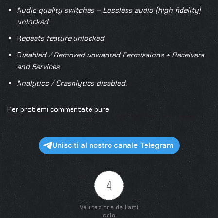
A
udio quality switches – Lossless audio (high fidelity)
unlocked
R
epeats feature unlocked
D
isabled / Removed unwanted Permissions + Receivers
and Services
A
nalytics / Crashlytics disabled.
Per problemi commentate pure
Unisciti al nostro canale Telegram
4
Valutazione dell'arti
colo