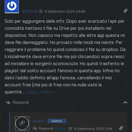
Enrico
9 Settembre 2025 09:49
Solo per aggiungere delle info. Dopo aver scaricato l’apk per
comodità mettevo il file su Drive per poi installarlo nel
dispositivo. Non capisco ma rispetto alle altre app questa mi
dava file danneggiato. Ho provato mille modi ma niente. Per
raggirare il problema ho quindi condiviso il file su dropbox. Da
li inizialmente dava errore file ma poi cliccandoci sopra riesci
ad installare le sorgenti sconosciute. Ho quindi trasferito le
playlist dal solito account famoso in questa app. Infine ho
dato l’addio definito all’app famosa, cancellando il mio
account free (che poi di free non ha nulla viste la
quantità
…
Leggi il resto »
Rispondi
Staff
Author
Rispondi
Enrico
9 Settembre 2025 11:34