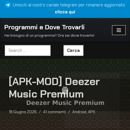
Unisciti al nostro canale telegram per rimanere aggiornato:
clicca qui
Vai
al
Programmi e Dove Trovarli
contenuto
Hai bisogno di un programma? Ora sai dove trovarlo!
Cerca
[APK-MOD] Deezer
Music Premium
18 Giugno 2026
41 commenti
Android
,
APK