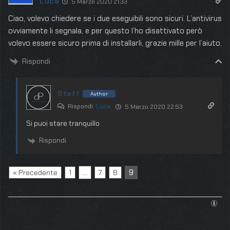
Luca
5 Marzo 2020 21:33
Ciao, volevo chiedere se i due eseguibili sono sicuri. L’antivirus
ovviamente li segnala, e per questo l’ho disattivato però
volevo essere sicuro prima di installarli, grazie mille per l’aiuto.
Rispondi
Staff
Author
Rispondi
Luca
5 Marzo 2020 22:53
Si puoi stare tranquillo
Rispondi
…
9
« Precedente
1
7
8