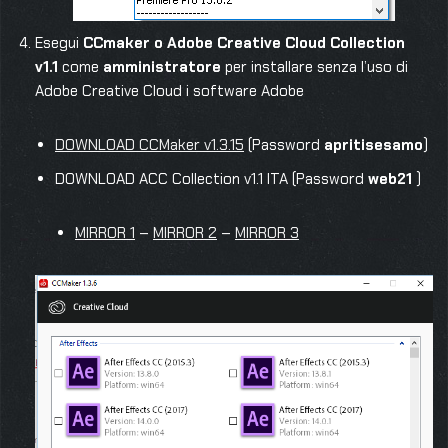
Esegui
CCmaker o Adobe Creative Cloud Collection
v1.1
come
amministratore
per installare senza l’uso di
Adobe Creative Cloud i software Adobe
DOWNLOAD CCMaker v1.3.15
(Password
apritisesamo
)
DOWNLOAD ACC Collection v1.1 ITA (Password
web21
)
MIRROR 1
–
MIRROR 2
–
MIRROR 3