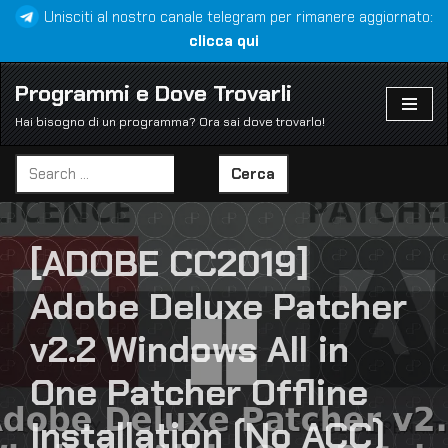
Unisciti al nostro canale telegram per rimanere aggiornato:
clicca qui
Vai
al
Programmi e Dove Trovarli
contenuto
Hai bisogno di un programma? Ora sai dove trovarlo!
Cerca
[ADOBE CC2019]
Adobe Deluxe Patcher
v2.2 Windows All in
One Patcher Offline
Installation (No ACC)