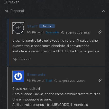
CCmaker
Rispondi
Staff
Author
Rispondi
Emanuela
6 Aprile 2021 18:37
Ciao, hai controllato nelle vecchie versioni? calcola che
questo tool è bbastanza obsoleto, ti converrebbe
installare le versioni singole CC2019 che trovi nel portale
Rispondi
Emanuela
Rispondi
Staff
6 Aprile 2021 20:54
Grazie ho risolto!:)
Però quando li avvio, anche come amministratore mi dice
che è impossibile avviare.
Ad illustrator manca il file MSVCR120.dll mentre a